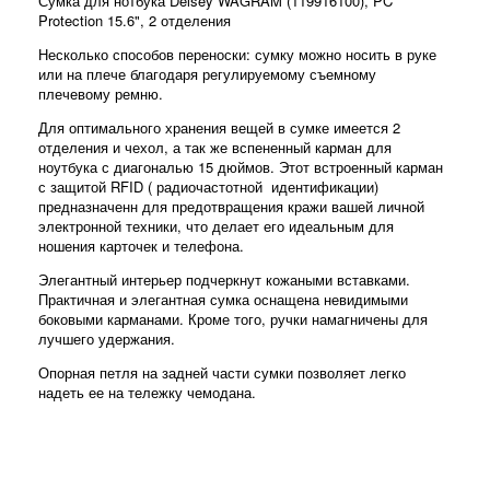
Сумка для нотбука Delsey WAGRAM (119916100), PC
Protection 15.6", 2 отделения
Несколько способов переноски: сумку можно носить в руке
или на плече благодаря регулируемому съемному
плечевому ремню.
Для оптимального хранения вещей в сумке имеется 2
отделения и чехол, а так же вспененный карман для
ноутбука с диагональю 15 дюймов. Этот встроенный карман
с защитой RFID ( радиочастотной идентификации)
предназначенн для предотвращения кражи вашей личной
электронной техники, что делает его идеальным для
ношения карточек и телефона.
Элегантный интерьер подчеркнут кожаными вставками.
Практичная и элегантная сумка оснащена невидимыми
боковыми карманами. Кроме того, ручки намагничены для
лучшего удержания.
Опорная петля на задней части сумки позволяет легко
надеть ее на тележку чемодана.