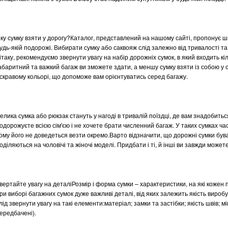
ку сумку взяти у дорогу?Каталог, представлений на нашому сайті, пропонує ши
удь-якій подорожі. Вибирати сумку або саквояж слід залежно від тривалості та
ітаку, рекомендуємо звернути увагу на набір дорожніх сумок, в який входить кі
абаритний та важкий багаж ви зможете здати, а меншу сумку взяти із собою у 
скравому кольорі, що допоможе вам орієнтуватись серед багажу.
елика сумка або рюкзак стануть у нагоді в тривалій поїздці, де вам знадобитьс
одорожуєте всією сім'єю і не хочете брати численний багаж. У таких сумках ч
ому його не доведеться везти окремо.Варто відзначити, що дорожні сумки буваю
оділяються на чоловічі та жіночі моделі. Придбати і ті, й інші ви завжди можете
вертайте увагу на деталіРозмір і форма сумки – характеристики, на які кожен
ри виборі багажних сумок дуже важливі деталі, від яких залежить якість виробу,
лід звернути увагу на такі елементи:матеріал; замки та застібки; якість швів; мі
ередбачені).