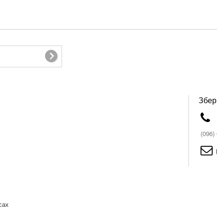
Збер
(096)
сах