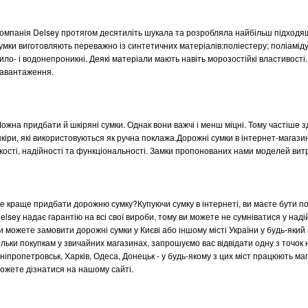
омпанія Delsey протягом десятиліть шукала та розробляла найбільш підходящ
умки виготовляють переважно із синтетичних матеріалів:поліестеру; поліамід
ило- і водонепроникні. Деякі матеріали мають навіть морозостійкі властивості.
авантаження.
ожна придбати й шкіряні сумки. Однак вони важчі і менш міцні. Тому частіше 
кіри, які використовуються як ручна поклажа.Дорожні сумки в інтернет-магаз
кості, надійності та функціональності. Замки пропонованих нами моделей витр
е краще придбати дорожню сумку?Купуючи сумку в інтернеті, ви маєте бути пов
elsey надає гарантію на всі свої вироби, тому ви можете не сумніватися у над
и можете замовити дорожні сумки у Києві або іншому місті України у будь-який
ільки покупкам у звичайних магазинах, запрошуємо вас відвідати одну з точок н
ніпропетровськ, Харків, Одеса, Донецьк - у будь-якому з цих міст працюють маг
ожете дізнатися на нашому сайті.