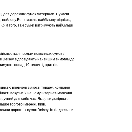
і для дорожніх сумок матеріали. Сучасні
у; нейлону.Вони мають найбільшу міцність,
 Крім того, такі сумки витримують найбільші
здійснюється продаж невеликих сумок зі
ині Delsey відповідають найвищим вимогам до
имують понад 10 тисяч відкриттів.
ністю впевнені в якості товару. Компанія
ійності покупки.У нашому інтернет-магазині
 зручний для себе час. Якщо ви довіряєте
ашої торгової мережі. Київ,
азини дорожніх сумок Delsey. Їхні адреси ви