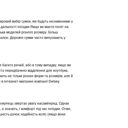
рокий вибір сумок, які будуть незамінними у
 дальності поїздки.Якщо ви маєте політ на
лька моделей різного розміру. Більш
салон. Дорожні сумки часто випускають у
я багато речей, або в тому випадку, якщо ви
асто передбачено відділення для ноутбука,
ть не тільки різних форм та розмірів, але й
 в інтернет-магазині компанії Delsey.
 покупець звертає увагу насамперед. Однак
 а значить, і комфорт під час поїздки. Отже,
цність ручок; надійність коліс (якщо вони