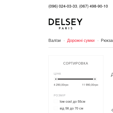
(096) 024-03-33
,
(067) 498-90-10
Валiзи
Дорожні сумки
Рюкза
СОРТИРОВКА
ЦІНА
4 290,00грн
11 990,00грн
РОЗМІР
low cost до 55см
від 56 до 70 см