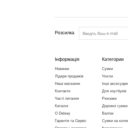
Розсилка
Інформація
Категории
Новинки
Сумки
Лідери продажів
Чохли
Наші магазини
Інші аксесуари
Контакти
Для ноутбуків
Часті питання
Рюкзаки
Каталог
Дорожні сумки
О Delsey
Валiзи
Гарантія та Cервіс
Сумки на коле
Оплата і доставка
Косметички