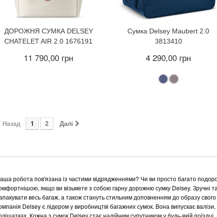
ДОРОЖНЯ СУМКА DELSEY
Сумка Delsey Maubert 2.0
CHATELET AIR 2.0 1676191
3813410
11 790,00 грн
4 290,00 грн
Назад
1
2
Далі
аша робота пов'язана із частими відрядженнями? Чи ви просто багато подор
омфортнішою, якщо ви візьмете з собою гарну дорожню сумку Delsey. Зручні та 
апакувати весь багаж, а також стануть стильним доповненням до образу свого
омпанія Delsey є лідером у виробництві багажних сумок. Вона випускає валізи,
оліщатках. Кожна з сумок Delsey стає надійним супутником у будь-якій поїздці.