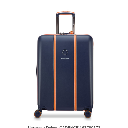
Чемодан Delsey CADENCE 167780172