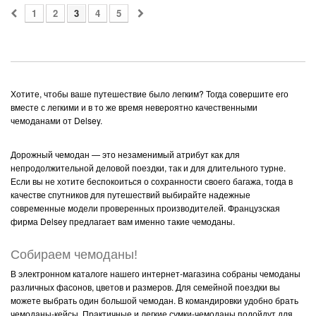
1
2
3
4
5
Хотите, чтобы ваше путешествие было легким? Тогда совершите его
вместе с легкими и в то же время невероятно качественными
чемоданами от Delsey.
Дорожный чемодан — это незаменимый атрибут как для
непродолжительной деловой поездки, так и для длительного турне.
Если вы не хотите беспокоиться о сохранности своего багажа, тогда в
качестве спутников для путешествий выбирайте надежные
современные модели проверенных производителей. Французская
фирма Delsey предлагает вам именно такие чемоданы.
Собираем чемоданы!
В электронном каталоге нашего интернет-магазина собраны чемоданы
различных фасонов, цветов и размеров. Для семейной поездки вы
можете выбрать один большой чемодан. В командировки удобно брать
чемоданы-кейсы. Практичные и легкие сумки-чемоданы подойдут для