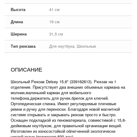
Высота
41 см
Длина
19 см
Ширина
31,5 см
Тип рюкзака
Для ноутбука, Школьные
ОПИСАНИЕ
Школьный Рюкзак Delsey 15,6" (339162613). Рюкзак на 1
отделение. Присутствует два внешних объемных кармана на
молнии,маленький карман для мобильного
телефона,держатель для ручек,брелок для ключей.
Ортопедическая спинка. Имеет регулируемые плечевые
ремни и ручку для переноски. Благодаря новой магнитной
системе открывать и закрывать рюкзак просто и быстро.
Оснащен подкладкой из пеноматериала, совместимой с 15,6-
дюймовым ноутбуком, для правильной организации вещей.
Изготовлен из износостойкой облегченной экологически
чистой ткани (полиестер 600 ден).