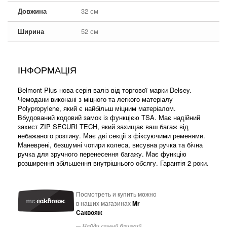
Довжина
32 см
Ширина
52 см
ІНФОРМАЦІЯ
Belmont Plus нова серія валіз від торгової марки Delsey.
Чемодани виконані з міцного та легкого матеріалу
Polypropylene, який є найбільш міцним матеріалом.
Вбудований кодовий замок із функцією TSA. Має надійний
захист ZIP SECURI TECH, який захищає ваш багаж від
небажаного розтину. Має дві секції з фіксуючими ременями.
Маневрені, безшумні чотири колеса, висувна ручка та бічна
ручка для зручного перенесення багажу. Має функцію
розширення збільшення внутрішнього обсягу. Гарантія 2 роки.
Посмотреть и купить можно
в наших магазинах
Mr
Саквояж