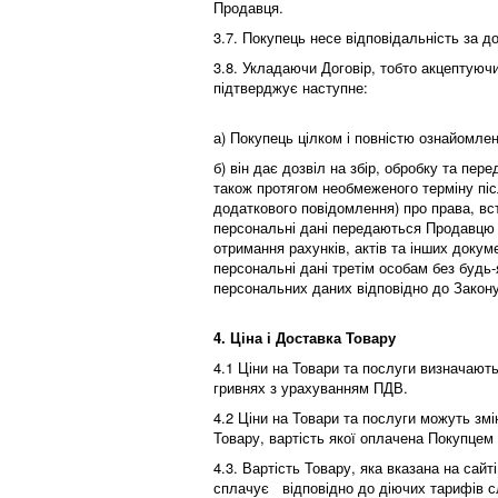
Продавця.
3.7. Покупець несе відповідальність за 
3.8. Укладаючи Договір, тобто акцептую
підтверджує наступне:
а) Покупець цілком і повністю ознайомлени
б) він дає дозвіл на збір, обробку та пе
також протягом необмеженого терміну піс
додаткового повідомлення) про права, вст
персональні дані передаються Продавцю 
отримання рахунків, актів та інших доку
персональні дані третім особам без будь
персональних даних відповідно до Закону
4. Ціна і Доставка Товару
4.1 Ціни на Товари та послуги визначаютьс
гривнях з урахуванням ПДВ.
4.2 Ціни на Товари та послуги можуть зм
Товару, вартість якої оплачена Покупцем
4.3. Вартість Товару, яка вказана на сай
сплачує відповідно до діючих тарифів сл