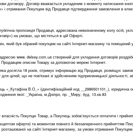
мови договору. Договір вважається укладеним з моменту натискання кноп
» і отримання Покупцем від Продавця підтвердження замовлення в елек
 публічна пропозиція Продавця, адресована невизначеному колу осіб, укл
говір») на умовах, що містяться в цій Оферті.
орін, який був обраний покупцем на сайті Інтернет-магазину та поміщений
 адресою www. delsey.com.ua створений для укладення договорів роздрібно
 Продавцем описом Товару за допомогою мережі Інтернет.
, яка досягла 18 років, отримує інформацію від Продавця, розміщує замо
 для цілей, що не пов'язані зі здійсненням підприємницької діяльності, 
ць «_Кутафіна В.О_» (ідентифікаційний код __2986501101_), юридична осо
одження якої: _Україна, м.Дніпро, пр. _Миру, буд. 13.кв.83
у власність Покупцю Товар, а Покупець зобов’язується оплатити і прийня
акцептом оферти) та моментом повного й беззаперечного прийняттям По
розташованої на сайті Інтернет-магазину, за умови отримання Покупце