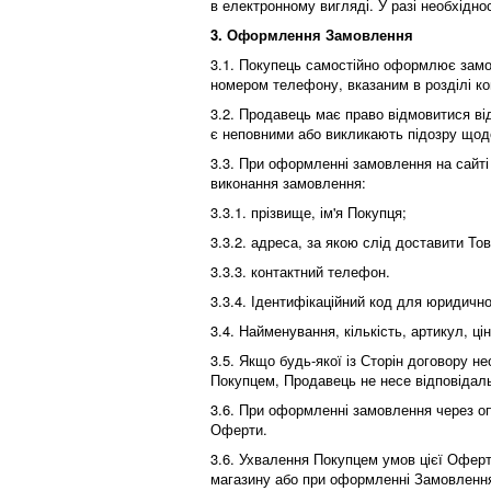
в електронному вигляді. У разі необхідн
3. Оформлення Замовлення
3.1. Покупець самостійно оформлює замо
номером телефону, вказаним в розділі ко
3.2. Продавець має право відмовитися ві
є неповними або викликають підозру щодо
3.3. При оформленні замовлення на сайті
виконання замовлення:
3.3.1. прізвище, ім'я Покупця;
3.3.2. адреса, за якою слід доставити Т
3.3.3. контактний телефон.
3.3.4. Ідентифікаційний код для юридично
3.4. Найменування, кількість, артикул, ц
3.5. Якщо будь-якої із Сторін договору не
Покупцем, Продавець не несе відповідальн
3.6. При оформленні замовлення через опе
Оферти.
3.6. Ухвалення Покупцем умов цієї Оферт
магазину або при оформленні Замовлення