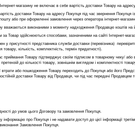
і Інтернет-магазину не включає в себе вартість доставки Товару на адрес
вартість доставки Товару на адресу Покупця під час звернення Покупця і
пошту або при оформленні замовлення через оператора інтернет-магази
вару вважаються виконаними з моменту надходження Продавцю коштів на 
м за Товар здійснюються способами, зазначеними на сайті Інтернет-магаз
ен у присутності представника служби доставки (перевізника) перевірити
 товару, кількість, комплектність, термін придатності).
ас приймання Товару підтверджує своїм підписом в товарному чеку/ або в
 претензій до кількості товару, зовнішнім виглядом і комплектності това
ої втрати або пошкодження Товару переходить до Покупця або його Пред
остійній доставки Товару від Продавця, чи під час передачі Продавцем т
відності до умов цього Договору та замовлення Покупця.
у інформацію про Покупця і не надавати доступ до цієї інформації третім
 виконання Замовлення Покупця.