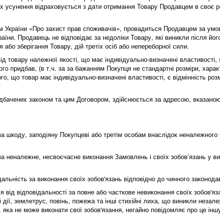
 їх усунення відраховується з дати отримання Товару Продавцем в своє 
ом України «Про захист прав споживачів», провадиться Продавцем за умо
їни. Продавець не відповідає за недоліки Товару, які виникли після йог
або зберігання Товару, дій третіх осіб або непереборної сили.
від товару належної якості, що має індивідуально-визначені властивості
о придбав, (в т.ч. за за бажанням Покупця не стандартні розміри, харак
го, що товар має індивідуально-визначені властивості, є відмінність роз
едбачених законом та цим Договором, здійснюється за адресою, вказаною 
 за шкоду, заподіяну Покупцеві або третім особам внаслідок неналежного
 за неналежне, несвоєчасне виконання Замовлень і своїх зобов’язань у 
дальність за виконання своїх зобов'язань відповідно до чинного законод
я від відповідальності за повне або часткове невиконання своїх зобов'я
 дії, землетрус, повінь, пожежа та інші стихійні лиха, що виникли незале
, яка не може виконати свої зобов'язання, негайно повідомляє про це ін