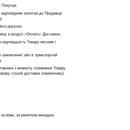
у Покупця.
з відповідним запитом до Продавця
ну.
його рахунок.
ину в розділі «Оплата і Доставка».
 відповідність Товару якісним і
 замовленні/ або в транспортній
ру.
ставника з моменту отримання Товару
овару службі доставки (перевізнику)
 особам, за винятком випадків,