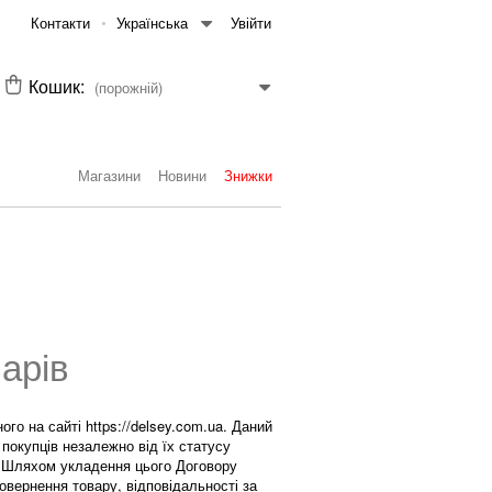
Контакти
Українська
Увійти
Кошик:
(порожній)
Магазини
Новини
Знижки
варів
го на сайті https://delsey.com.ua. Даний
 покупців незалежно від їх статусу
. Шляхом укладення цього Договору
вернення товару, відповідальності за