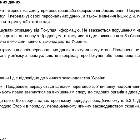
ьних даних.
айті Інтернет-магазину при реєстрації або оформленні Замовлення, Поку
ислі і передачу) своїх персональних даних, а також вчинення інших дій,
ня терміну дії такої згоди.
лошувати отриману від Покупця інформацію. Не вважається порушенням 
а підставі договору з Продавцем, в тому числі і для виконання зобов'яза
лено вимогами чинного законодавства України.
ідтримання своїх персональних даних в актуальному стані. Продавець не 
нь у зв'язку з неактуальністю інформації про Покупця або невідповідністю
раїни і діє відповідно до чинного законодавства України.
цем і Продавцем, вирішуються шляхом переговорів. У випадку недосягнен
мають право звернутися за вирішенням спору до судових органів відпові
о цього Договору в односторонньому порядку, передбаченому п. 5.2.1. До
згодою Сторін в порядку, передбаченому чинним законодавством Україн
в.83