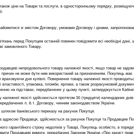
також ціни на Товари та послуги, в односторонньому порядку, розміщуючи 
ії.
айомитися зі змістом Договору, умовами Договору і цінами, запропонова
в'язань перед Покупцем останній повинен повідомити всі необхідні дані,
еві замовленого Товару.
родавцеві непродовольчого товару належної якості, якщо товар не задо
х причин не може бути ним використаний за призначенням. Покупець має
не враховуючи дня купівлі. Повернення товару належної якості проводить
і властивості, упаковка, пломби, ярлики, а також розрахунковий докуме
ненню на підставах, передбачених у цьому пункті, затверджується Кабіне
ру належної якості здійснюється протягом 30 (тридцяти) календарних дні
ередбачених п. 6.1. Договору, чинним законодавством України.
ю шляхом банківського переказу на рахунок Покупця.
 за адресою Продавця, здійснюється за рахунок Покупця та Продавцем По
ного гарантійного строку недоліків у Товарі, Покупець особисто, в порядк
явити Продавцеві вимоги, передбачені Законом України «Про захист прав