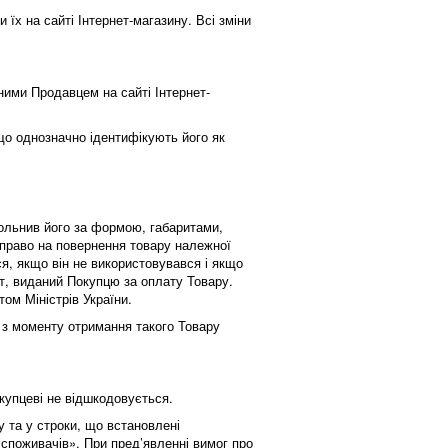
їх на сайті Інтернет-магазину. Всі зміни
ними Продавцем на сайті Інтернет-
 що однозначно ідентифікують його як
вольнив його за формою, габаритами,
 право на повернення товару належної
ся, якщо він не використовувався і якщо
нт, виданий Покупцю за оплату Товару.
том Міністрів України.
в з моменту отримання такого Товару
купцеві не відшкодовується.
у та у строки, що встановлені
 споживачів». При пред’явленні вимог про