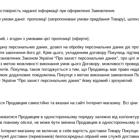
достовірність наданої інформації при оформленні Замовлення.
чи умови даної пропозиції (запропоновані умови придбання Товару), шл
й, і згоден з умовами цієї пропозиції (оферти);
редачу персональних даних, дозвіл на обробку персональних даних діє прот
ля закінчення його дії. Крім цього, укладенням договору Покупець підтв
ановлених Законом України "Про захист персональних даних", про цілі зб
з метою можливості виконання умов цього Договору, можливості проведе
ментів. Покупець також погоджується з тим, що Продавець має право над
-яких додаткових повідомлень Покупця з метою виконання замовлення Пок
 України "Про захист персональних даних" йому відомий і зрозумілий.
я Продавцем самостійно та вказані на сайті Інтернет-магазину. Всі ціни 
інюватися Продавцем в односторонньому порядку залежно від кон'юнктури
 в повному обсязі, не може бути змінена Продавцем в односторонньому 
ті Інтернет-магазину не включає в себе вартість доставки Товару Покупц
ужб доставки (перевізників) безпосередньо обраній ним службі доставки