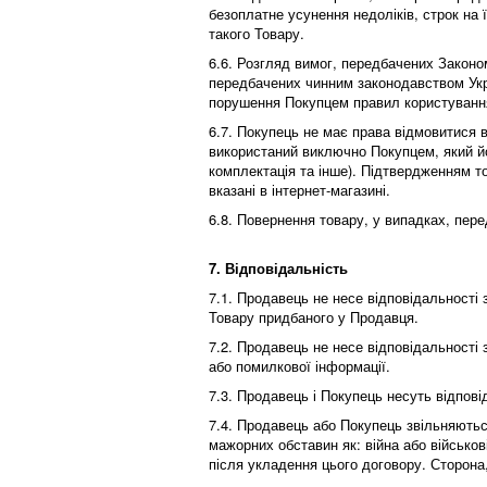
безоплатне усунення недоліків, строк на
такого Товару.
6.6. Розгляд вимог, передбачених Закон
передбачених чинним законодавством Укра
порушення Покупцем правил користування 
6.7. Покупець не має права відмовитися 
використаний виключно Покупцем, який йог
комплектація та інше). Підтвердженням то
вказані в інтернет-магазині.
6.8. Повернення товару, у випадках, пер
7. Відповідальність
7.1. Продавець не несе відповідальності
Товару придбаного у Продавця.
7.2. Продавець не несе відповідальності
або помилкової інформації.
7.3. Продавець і Покупець несуть відпові
7.4. Продавець або Покупець звільняютьс
мажорних обставин як: війна або військові
після укладення цього договору. Сторона