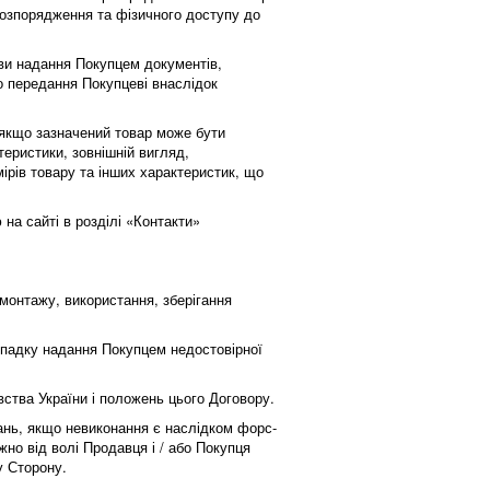
розпорядження та фізичного доступу до
ви надання Покупцем документів,
о передання Покупцеві внаслідок
, якщо зазначений товар може бути
теристики, зовнішній вигляд,
мірів товару та інших характеристик, що
на сайті в розділі «Контакти»
 монтажу, використання, зберігання
випадку надання Покупцем недостовірної
авства України і положень цього Договору.
зань, якщо невиконання є наслідком форс-
жно від волі Продавця і / або Покупця
шу Сторону.