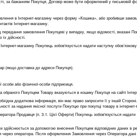
ості, за бажанням Покупця, Договір може бути оформлений у письмовій ф
влення в Інтернет-магазину через форму «Кошика», або зробивши замо
нтактів Інтернет-магазину.
д передання замовлення Покупцеві у випадку, якщо відомості, вказані 
 їх дійсності.
 Інтернет-магазину Покупець зобов'язується надати наступну обов’язко
овар (якщо доставка до адреси Покупця);
ї особи або фізичної-особи підприємця.
іна обраного Покупцем Товару вказуються в кошику Покупця на сайті Інте
обхідна додаткова інформація, він має право запросити її у іншій Стороні
ості за надання якісної послуги Покупцю при покупці товару в інтернет-
ратора Продавця (п. 3.1. Цієї Оферти) Покупець зобов'язується надати ін
и здійснюється за допомогою внесення Покупцем відповідних даних в ре
 через оператора. Після оформлення Замовлення через Оператора дані 