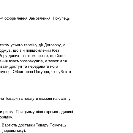
яхом оформлення Замовлення, Покупець
ягом усього терміну дії Договору, а
ерджує, що він повідомлений (без
ору даних, а також про те, що його
ння взаєморозрахунків, а також для
авати доступ та передавати його
упця. Обсяг прав Покупця, як суб'єкта
на Товари та послуги вказані на сайті у
 ринку. При цьому ціна окремої одиниці
порядку.
ю. Вартість доставки Товару Покупець
 (перевізнику).