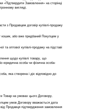
ки «Підтвердити Замовлення» на сторінці
тронному вигляді.
асти з Продавцем договір купівлі-продажу
 у кошик, або вже придбаний Покупцем у
ї та оптової купівлі-продажу на підставі
влення щодо купівлі товару, що
або юридична особа чи фізична особа-
ба, яка створена і діє відповідно до
ти Товар на умовах цього Договору.
купцем умов Договору вважається дата
м від Продавця підтвердження замовлення