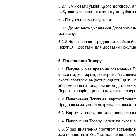
5.2.1 Змінювати умови цього Договору, а 
набувають чинності з моменту їх публікац
5.3 Покупець зобов'язується:
5.3.1 До моменту укладення Договору озн
магазину.
5.3.2 На виконання Продавцем своїх зобо
Покупця, і достатні для доставки Покупц
6. Повернення Товару
6.1. Покупець має право на повернення П
фасоном, кольором, розміром або з інши
якості протягом 14 (чотирнадцяти) днів, 
збережено його товарний вигляд, споживч
Перелік товарів, що не підлягають повер
6.2. Повернення Покупцеві вартості това
Продавцем за умови дотримання вимог, п
6.3. Вартість товару підлягає поверненн
6.4. Повернення Товару належної якості
6.5. У разі виявлення протягом встановле
законодавством України, має право пред'