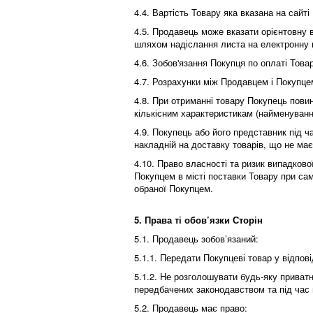
4.4. Вартість Товару яка вказана на сайт
4.5. Продавець може вказати орієнтовну 
шляхом надіслання листа на електронну 
4.6. Зобов'язання Покупця по оплаті То
4.7. Розрахунки між Продавцем і Покупце
4.8. При отриманні товару Покупець повин
кількісним характеристикам (найменування
4.9. Покупець або його представник під ч
накладній на доставку товарів, що не має
4.10. Право власності та ризик випадков
Покупцем в місті поставки Товару при сам
обраної Покупцем.
5. Права ті обов’язки Сторін
5.1. Продавець зобов’язаний:
5.1.1. Передати Покупцеві товар у відпо
5.1.2. Не розголошувати будь-яку приватн
передбачених законодавством та під час
5.2. Продавець має право: