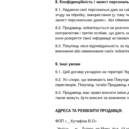
8. Конфіденційність і захист персонал
8.1. Надаючи свої персональні дані на с
згоду на обробку, використання (у тому ч
захист персональних даних», без обмежен
8.2. Продавець зобов'язується не розго
контрагентам і третім особам, що діють н
коли розкриття такої інформації встанов
8.3. Покупець несе відповідальність за п
виконання або невиконання своїх зобов'яза
9. Інші умови
9.1. Цей договір укладено на території Ук
9.2. Усі спори, що виникають між Покуп
переговорів, Покупець та/або Продавець 
9.3. Продавець має право вносити зміни д
також можуть бути внесені за взаємною 
АДРЕСА ТА РЕКВІЗИТИ ПРОДАВЦЯ:
ФОП «__Кутафіна В.О»
_Ураїна__, м. _Дніпро, пр.Миру, буд. 13.к