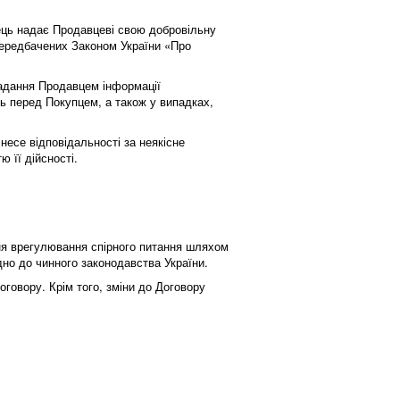
пець надає Продавцеві свою добровільну
 передбачених Законом України «Про
надання Продавцем інформації
нь перед Покупцем, а також у випадках,
несе відповідальності за неякісне
 її дійсності.
ня врегулювання спірного питання шляхом
дно до чинного законодавства України.
говору. Крім того, зміни до Договору
и.