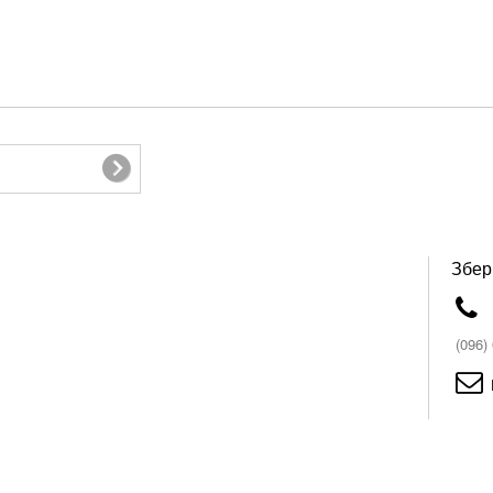
Збер
(096)