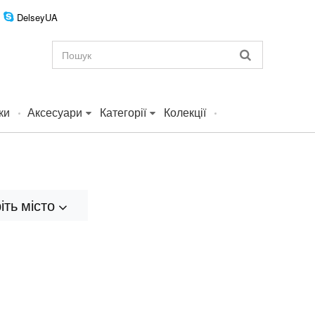
DelseyUA
ки
Аксесуари
Категорії
Колекції
іть місто